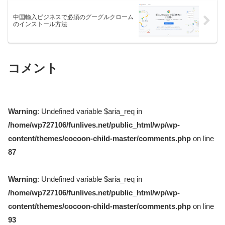
中国輸入ビジネスで必須のグーグルクローム
のインストール方法
コメント
Warning
: Undefined variable $aria_req in
/home/wp727106/funlives.net/public_html/wp/wp-
content/themes/cocoon-child-master/comments.php
on line
87
Warning
: Undefined variable $aria_req in
/home/wp727106/funlives.net/public_html/wp/wp-
content/themes/cocoon-child-master/comments.php
on line
93