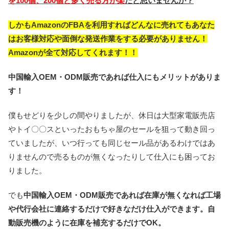
を100個、200個と多く売る
方
が楽
だと思いませんか？
しかもAmazonのFBAを利用すればどんなに売れてもあなた
はお客様対応や面倒な発送作業をする必要がありません！
Amazonが全て対応してくれます！！
中国輸入OEM・ODM販売であれば仕入にもメリットがありま
す！
僕もせどりを少しの間やりましたが、休日は大型家電販売店
やトイ〇〇スといったおもちゃ屋のセールを狙って動き回っ
ていましたが、いつ行っても同じセール品があるわけではあ
りませんので売るものが無くなったりして仕入にも困ってお
りました。
でも
中国輸入OEM・ODM販売であれば在庫が無くなれば工場
や代行会社に連絡するだけで好きなだけ仕入ができます。自
動販売機のように在庫を補充するだけでOK。